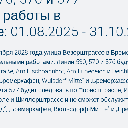
 работы в
 01.08.2025 - 31.10
ктября 2028 года улица Везерштрассе в Бре
тельными работами. Линии 530, 570 и 576 буд
raße, Am Fischbahnhof, Am Lunedeich и Deic
Бремерхафен, Wulsdorf-Mitte“ и „Бремерхафе
та 577 будет следовать по Порисштрассе, 
ле и Шиллерштрассе и не сможет обслужит
д“, „Бремерхафен, Вюльсдорф-Митте“ и „Бр