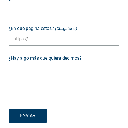
Terrible
No es bueno
Neutro
Predominantemente bueno
Destacado
¿En qué página estás?
(Obligatorio)
¿Hay algo más que quiera decirnos?
ENVIAR