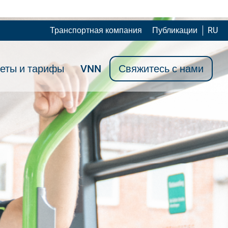
Транспортная компания
Публикации
RU
еты и тарифы
VNN
Свяжитесь с нами