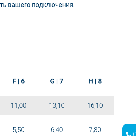
сть вашего подключения.
F | 6
G | 7
H | 8
11,00
13,10
16,10
5,50
6,40
7,80