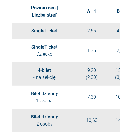
Poziom cen |
A | 1
B | 2
Liczba stref
SingleTicket
2,55
4,40
SingleTicket
1,35
2,20
Dziecko
4-bilet
9,20
15,20
- na sekcję
(2,30)
(3,80)
Bilet dzienny
7,30
10,90
1 osoba
Bilet dzienny
10,60
14,20
2 osoby