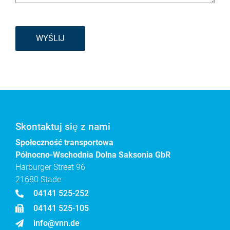
WYŚLIJ
Skontaktuj się z nami
Społeczność transportowa
Północno-Wschodnia Dolna Saksonia GbR
Harburger Street 96
21680 Stade
04141 525-252
04141 525-105
info@vnn.de