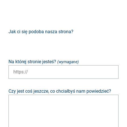
Jak ci się podoba nasza strona?
Okropny
Niedobrze
Neutralny
Przeważnie dobry
Znakomity
Na której stronie jesteś?
(wymagane)
Czy jest coś jeszcze, co chciałbyś nam powiedzieć?