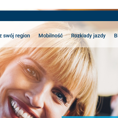
z swój region
Mobilność
Rozkłady jazdy
B