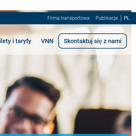
Firma transportowa
Publikacje
PL
ilety i taryfy
VNN
Skontaktuj się z nami