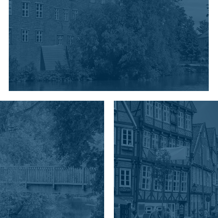
POWIAT
HARBURG
Elastyczne połączenie
metropolii i natury.
DALSZE INFORMACJE