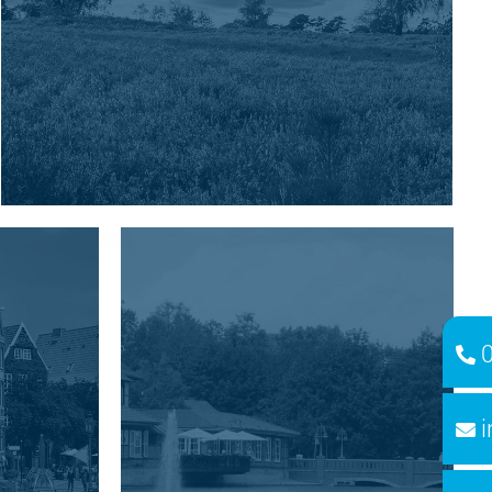
POWIAT
HEIDEKREIS
Relaksująca podróż przez
region wrzosowisk i
przygód.
DALSZE INFORMACJE