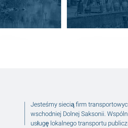
WIAT
OKRĘG STA
TENBURG
Połączenia, które por
ÜMME)
region.
awodnie na drodze w
DALSZE INFORMACJE
 trójkąta Łaba-Weser.
LSZE INFORMACJE
Jesteśmy siecią firm transportowy
wschodniej Dolnej Saksonii. Wspóln
usługę lokalnego transportu publi