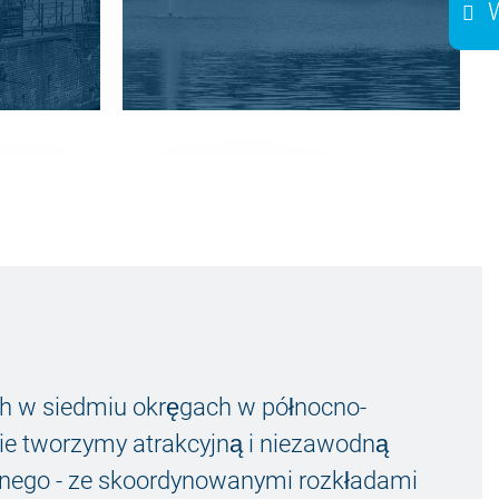
DE
POWIAT
UELZEN
uszają
Mobilność, która łączy
miasto i wieś.
DALSZE INFORMACJE
ch w siedmiu okręgach w północno-
ie tworzymy atrakcyjną i niezawodną
cznego - ze skoordynowanymi rozkładami