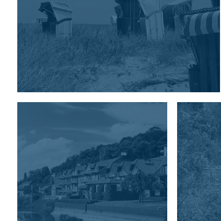
OKRĘG
CUXHAVEN
Mobilne podróżowanie
między wybrzeżem, wsią i
miastem.
DALSZE INFORMACJE