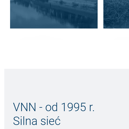
POWIAT
PO
LÜCHOW-
RO
DANNEBERG
(W
Mobilność, która łączy
Niez
przestrzenie.
sercu
DALSZE INFORMACJE
DA
VNN - od 1995 r.
Silna sieć