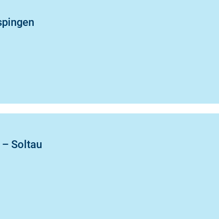
spingen
 – Soltau