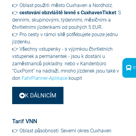
👉 Oblast použití: město Cuxhaven a Nordholz.
👉
cestování obzvláště levně s CuxhavenTicket
: S
denními, skupinovými, týdenními, měsíčními a
čtvrtletními jízdenkami od pouhých 5 EUR.
.
👉 Pro cesty v rámci sítě potřebujete pouze jednu
jízdenku.
👉 Všechny vstupenky - s výjimkou čtvrtletních
vstupenek a permanentek - jsou k dostání u
zaměstnanců pokladny.
nebo v
K
andenbüro
I
“
CuxPoint
” na nádraží, mnoho jízdenek
jsou také v
d
on
F
ahrPlanner
-
Aplikace
koupit
K DÁLNICÍM
Tarif VNN
👉 Oblast působnosti: Severní okres Cuxhaven