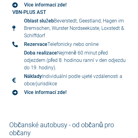
Více informací zde!
VBN-PLUS AST
Oblast služeb
Beverstedt, Geestland, Hagen im
Bremischen, Wurster Nordseeküste, Loxstedt &
Schiffdorf
Rezervace
Telefonicky nebo online
Doba realizace
Nejméně 60 minut před
odjezdem (před 8. hodinou ranní v den odjezdu
do 19. hodiny).
Náklady
Individuální podle ujeté vzdálenosti a
obce/jurisdikce
Více informací zde!
Občanské autobusy - od občanů pro
občany