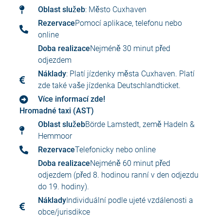
Oblast služeb
: Město Cuxhaven
Rezervace
Pomocí aplikace, telefonu nebo
online
Doba realizace
Nejméně 30 minut před
odjezdem
Náklady
: Platí jízdenky města Cuxhaven. Platí
zde také vaše jízdenka Deutschlandticket.
Více informací zde!
Hromadné taxi (AST)
Oblast služeb
Börde Lamstedt, země Hadeln &
Hemmoor
Rezervace
Telefonicky nebo online
Doba realizace
Nejméně 60 minut před
odjezdem (před 8. hodinou ranní v den odjezdu
do 19. hodiny).
Náklady
Individuální podle ujeté vzdálenosti a
obce/jurisdikce