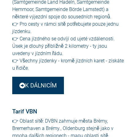
(Samtgemeinde Land Hadeln, Samtgemeinde
Hemmoor, Samtgemeinde Börde Lamstedt) a
některé výjezdní spoje do sousedních regionů.
👉 Pro cesty v rámci sítě potřebujete pouze jednu
jízdenku.
👉 Cena jízdného se odvíjí od ujeté vzdálenosti.
Úsek je dlouhý přibližně 2 kilometry - ty jsou
uvedeny v jízdním řádu.
👉 Všechny jízdenky - kromě jízdních karet - získáte
u řidiče.
K DÁLNICÍM
Tarif VBN
👉 Oblast sítě: D
VBN zahrnuje města Brémy,
Bremerhaven a Brémy.
, Oldenburg
stejně jako v
mnoha dalších regionech - mapu oblasti sítě